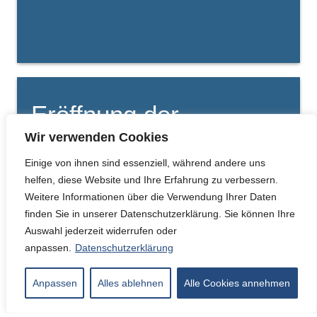
Eröffnung der
Wir verwenden Cookies
Bibliothek
Einige von ihnen sind essenziell, während andere uns
helfen, diese Website und Ihre Erfahrung zu verbessern.
Weitere Informationen über die Verwendung Ihrer Daten
finden Sie in unserer Datenschutzerklärung.
Sie können Ihre
Seit Februar 2025 gibt es eine Bibliothek an der
Auswahl jederzeit widerrufen oder
Schule Sethweg! Nachdem Frau Chirkowski
anpassen.
Datenschutzerklärung
und…
Anpassen
Alles ablehnen
Alle Cookies annehmen