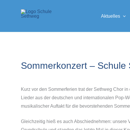
Zum
Inhalt
Aktuelles
springen
Sommerkonzert – Schule 
Kurz vor den Sommerferien trat der Sethweg Chor in d
Lieder aus der deutschen und internationalen Pop-W
musikalischer Auftakt für die bevorstehenden Sommer
Gleichzeitig hieß es auch Abschiednehmen: unsere V
Grundschule und standen das letzte Mal in dieser Kon