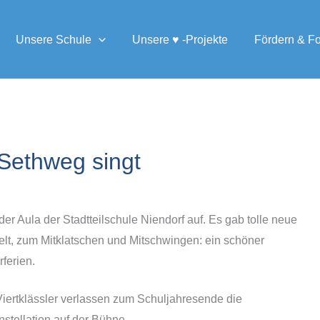
Unsere Schule
Unsere ♥ -Projekte
Fördern & F
Sethweg singt
er Aula der Stadtteilschule Niendorf auf. Es gab tolle neue
elt, zum Mitklatschen und Mitschwingen: ein schöner
ferien.
iertklässler verlassen zum Schuljahresende die
stellation auf der Bühne.