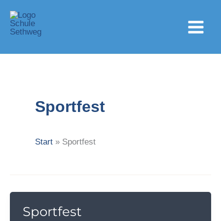
Zum
Inhalt
springen
Sportfest
Start
Sportfest
Sportfest