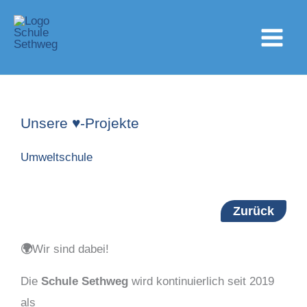
Zum
Inhalt
springen
Unsere ♥-Projekte
Umweltschule
Zurück
🌍
Wir sind dabei!
Die
Schule Sethweg
wird kontinuierlich seit 2019
als