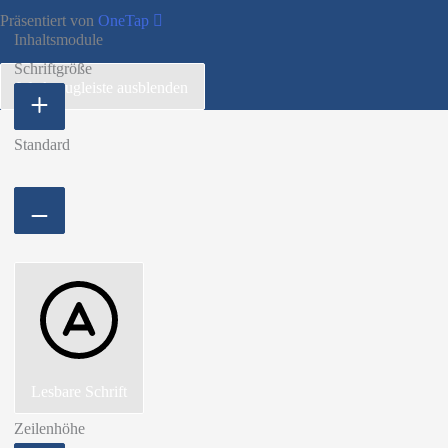
Präsentiert von
OneTap
Inhaltsmodule
Schriftgröße
Werkzeugleiste ausblenden
Standard
Lesbare Schrift
Zeilenhöhe