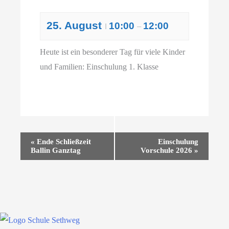
25. August
10:00
12:00
I
–
Heute ist ein besonderer Tag für viele Kinder
und Familien: Einschulung 1. Klasse
Veranstaltung-
«
Ende Schließzeit
Einschulung
Ballin Ganztag
Vorschule 2026
»
Navigation