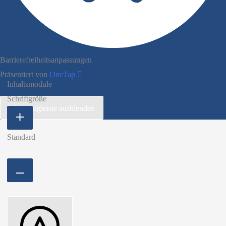
Barrierefreiheitsanpassungen
Präsentiert von
OneTap
Inhaltsmodule
Schriftgröße
Werkzeugleiste ausblenden
Standard