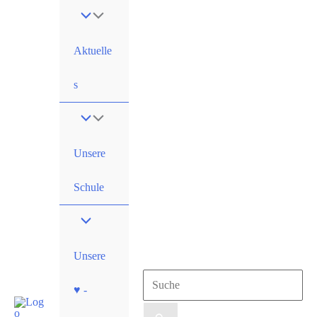
Zum
Inhalt
springen
Aktuelle
s
Unsere
Schule
Unsere
Suchen
♥ -