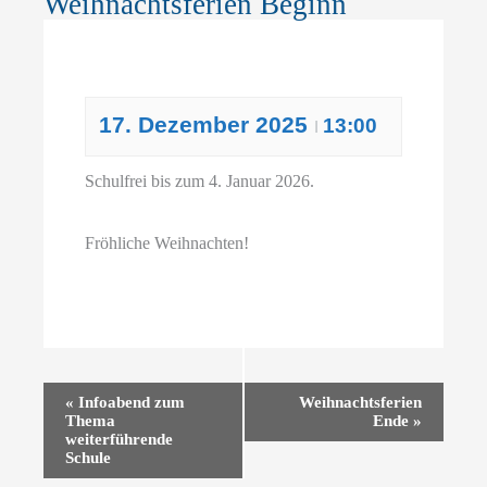
Weihnachtsferien Beginn
17. Dezember 2025
13:00
I
Schulfrei bis zum 4. Januar 2026.
Fröhliche Weihnachten!
Veranstaltung-
«
Infoabend zum
Weihnachtsferien
Thema
Ende
»
Navigation
weiterführende
Schule