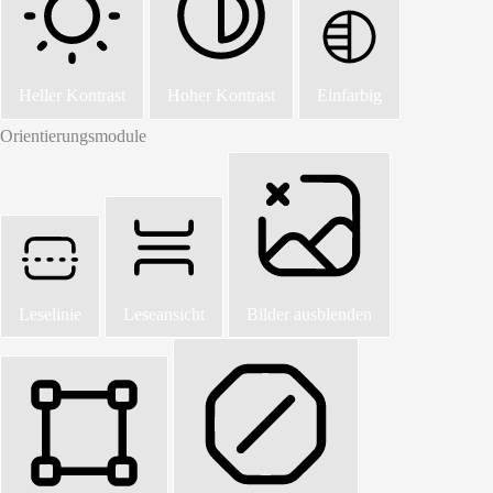
Heller Kontrast
Hoher Kontrast
Einfarbig
Orientierungsmodule
Leselinie
Leseansicht
Bilder ausblenden