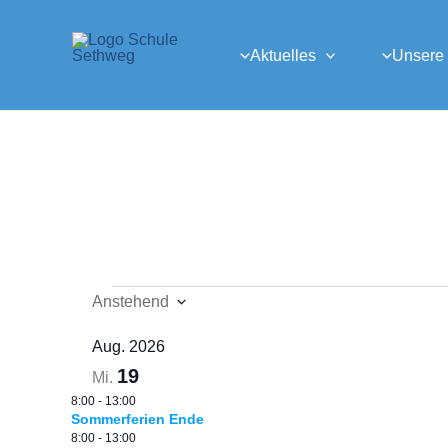
Zum
Inhalt
Aktuelles
Unsere
springen
Veranstaltungen
Anstehend
Datum
auswählen.
Aug. 2026
19
Mi.
8:00
-
13:00
Sommerferien Ende
8:00
-
13:00