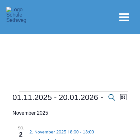
Zum
Inhalt
springen
01.11.2025
 - 
20.01.2026
Veranstaltungen
Suche
Veranstaltung
Veranst
Liste
Datum
Suche
Ansich
wählen.
November 2025
und
Navigat
Ansichten,
SO.
2. November 2025 I 8:00
-
13:00
2
Navigation